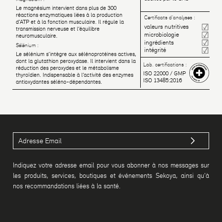
Le magnésium intervient dans plus de 300
réactions enzymatiques liées à la production
Certificats d'analyses :
d’ATP et à la fonction musculaire. Il régule la
valeurs nutritives
transmission nerveuse et l’équilibre
microbiologie
neuromusculaire.
ingrédients
Sélénium :
intégrité
Le sélénium s’intègre aux sélénoprotéines actives,
dont la glutathion peroxydase. Il intervient dans la
Lab. certifications :
réduction des peroxydes et le métabolisme
ISO 22000 / GMP
thyroïdien. Indispensable à l’activité des enzymes
ISO 13485:2016
antioxydantes séléno-dépendantes.
Indiquez votre adresse email pour vous abonner à nos messages sur
les produits, services, boutiques et événements Sekoya, ainsi qu'à
nos recommandations liées à la santé.