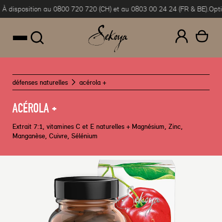
isposition au 0800 720 720 (CH) et au 0803 00 24 24 (FR & BE).
Options 
Passer au contenu
défenses naturelles
acérola +
ACÉROLA +
Extrait 7:1, vitamines C et E naturelles + Magnésium, Zinc,
Manganèse, Cuivre, Sélénium