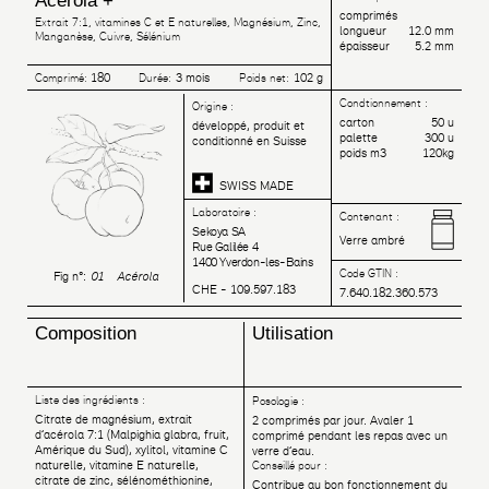
Acérola +
comprimés
Extrait 7:1, vitamines C et E naturelles, Magnésium, Zinc,
longueur
12.0 mm
Manganèse, Cuivre, Sélénium
épaisseur
5.2 mm
180
3 mois
102 g
Comprimé:
Durée:
Poids net:
Condtionnement :
Origine :
carton
50 u
développé, produit et
palette
300 u
conditionné en Suisse
poids m3
120kg
SWISS MADE
Laboratoire :
Contenant :
Sekoya SA
Verre ambré
Rue Galilée 4
1400 Yverdon-les-Bains
Code GTIN :
Fig n°:
01 Acérola
CHE - 109.597.183
7.640.182.360.573
Composition
Utilisation
Liste des ingrédients :
Posologie :
Citrate de magnésium, extrait
2 comprimés par jour. Avaler 1
d’acérola 7:1 (Malpighia glabra, fruit,
comprimé pendant les repas avec un
Amérique du Sud), xylitol, vitamine C
verre d’eau.
naturelle, vitamine E naturelle,
Conseillé pour :
citrate de zinc, sélénométhionine,
Contribue au bon fonctionnement du