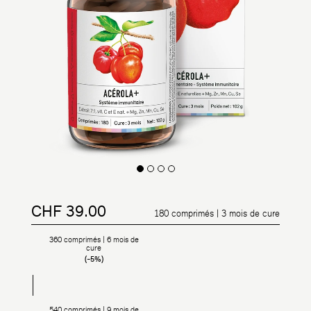
CHF 39.00
Prix régulier
Prix réduit
180 comprimés | 3 mois de cure
360 comprimés | 6 mois de
cure
(-5%)
540 comprimés | 9 mois de