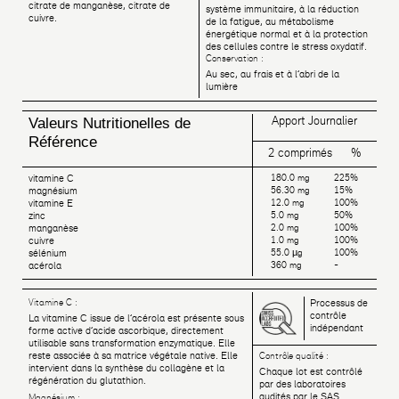
citrate de manganèse, citrate de
système immunitaire, à la réduction
cuivre.
de la fatigue, au métabolisme
énergétique normal et à la protection
des cellules contre le stress oxydatif.
Conservation :
Au sec, au frais et à l’abri de la
lumière
Apport Journalier
Valeurs Nutritionelles de
Référence
2 comprimés
%
vitamine C
180.0 mg
225%
magnésium
56.30 mg
15%
vitamine E
12.0 mg
100%
zinc
5.0 mg
50%
manganèse
2.0 mg
100%
cuivre
1.0 mg
100%
sélénium
55.0 µg
100%
acérola
360 mg
-
Vitamine C :
Processus de
contrôle
La vitamine C issue de l’acérola est présente sous
indépendant
forme active d’acide ascorbique, directement
utilisable sans transformation enzymatique. Elle
reste associée à sa matrice végétale native. Elle
Contrôle qualité :
intervient dans la synthèse du collagène et la
Chaque lot est contrôlé
régénération du glutathion.
par des laboratoires
audités par le SAS
Magnésium :